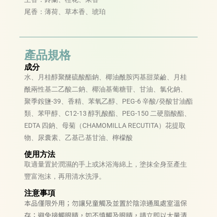
尾香：薄荷、草本香、琥珀
產品規格
成分
水、月桂醇聚醚硫酸酯鈉、椰油酰胺丙基甜菜鹼、月桂
酰兩性基二乙酸二鈉、椰油基葡糖苷、甘油、氯化鈉、
聚季銨鹽-39、香精、苯氧乙醇、PEG-6 辛酸/癸酸甘油酯
類、苯甲醇、C12-13 醇乳酸酯、PEG-150 二硬脂酸酯、
EDTA 四鈉、母菊（CHAMOMILLA RECUTITA）花提取
物、尿囊素、乙基己基甘油、檸檬酸
使用方法
取適量置於潤濕的手上或沐浴海綿上，塗抹全身至產生
豐富泡沫，再用清水洗淨。
注意事項
本品僅限外用；勿讓兒童觸及並置於陰涼通風處室溫保
存；避免接觸眼睛，如不慎觸及眼睛，請立即以大量清