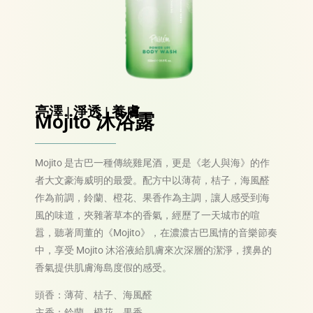
亮澤 | 淨透 | 養膚
Mojito 沐浴露
Mojito 是古巴一種傳統雞尾酒，更是《老人與海》的作
者大文豪海威明的最愛。配方中以薄荷，桔子，海風醛
作為前調，鈴蘭、橙花、果香作為主調，讓人感受到海
風的味道，夾雜著草本的香氣，經歷了一天城市的喧
囂，聽著周董的《Mojito》，在濃濃古巴風情的音樂節奏
中，享受 Mojito 沐浴液給肌膚來次深層的潔淨，撲鼻的
香氣提供肌膚海島度假的感受。
頭香：薄荷、桔子、海風醛
主香：鈴蘭、橙花、果香