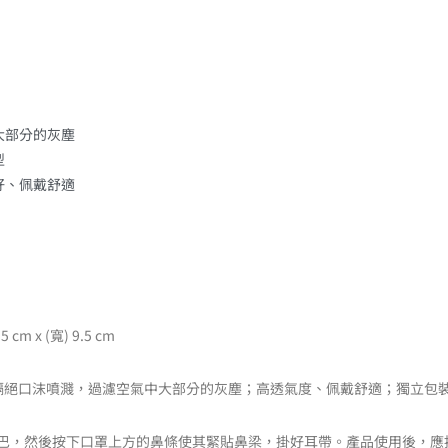
大部分的灰塵
型
好、佩戴舒適
x (寬) 9.5 cm
%)；有效隔絕口沫噴濺，過濾空氣中大部分的灰塵；高透氣度、佩戴舒適；獨立
巴，然後按下口罩上方的鼻條使其緊貼鼻梁，掛好耳帶。產品使用後，應