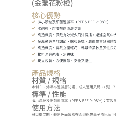
(金盞花粉橙)
核心優勢
微小顆粒及細菌過濾率（PFE & BFE ≥ 98%)
水刺布、熔噴布過濾層防護
高透氣度、佩戴有效減少飛沫傳播，過濾空氣中
金屬鼻夾易於調節，貼服鼻樑，周邊位置貼服臉
高透氣度、剪裁立體輕巧、鬆緊帶柔軟且彈性良
物料清爽親膚、無異味
獨立包裝、方便攜帶、安全又衛生
產品規格
材質 / 規格
水刺布、熔噴布過濾層防護；成人適用尺碼：(長) 17.5 cm 
標準 / 性能
微小顆粒及細菌過濾率（PFE & BFE ≥ 98
使用方法
將口罩展開，將黑色面覆蓋在面部遮住鼻子嘴巴及下